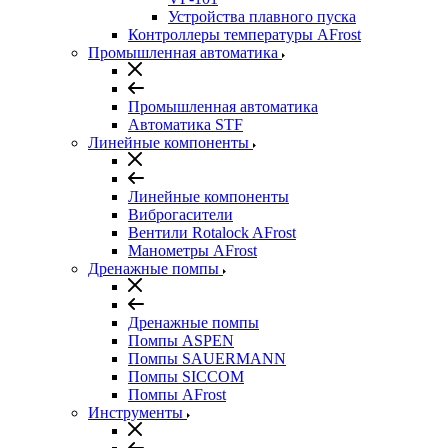
Устройства плавного пуска
Контроллеры температуры AFrost
Промышленная автоматика
Промышленная автоматика
Автоматика STF
Линейные компоненты
Линейные компоненты
Виброгасители
Вентили Rotalock AFrost
Манометры AFrost
Дренажные помпы
Дренажные помпы
Помпы ASPEN
Помпы SAUERMANN
Помпы SICCOM
Помпы AFrost
Инструменты