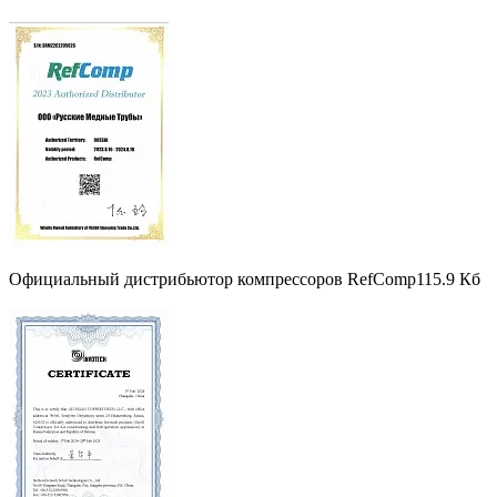
Официальный дистрибьютор компрессоров RefComp
115.9 Кб