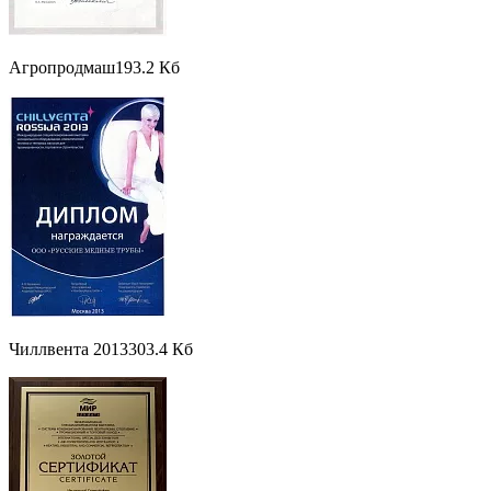
Агропродмаш
193.2 Кб
Чиллвента 2013
303.4 Кб