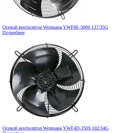
Осевой вентилятор Weiguang YWF8E-500S 137/35G
Подробнее
Осевой вентилятор Weiguang YWF4D-350S 102/34G