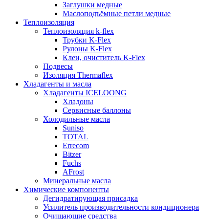
Заглушки медные
Маслоподъёмные петли медные
Теплоизоляция
Теплоизоляция k-flex
Трубки K-Flex
Рулоны K-Flex
Клеи, очиститель K-Flex
Подвесы
Изоляция Thermaflex
Хладагенты и масла
Хладагенты ICELOONG
Хладоны
Сервисные баллоны
Холодильные масла
Suniso
TOTAL
Errecom
Bitzer
Fuchs
AFrost
Минеральные масла
Химические компоненты
Дегидратирующая присадка
Усилитель производительности кондиционера
Очищающие средства