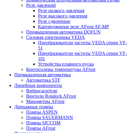
Реле давлений
Реле низкого давления
Реле высокого давления
Реле сдвоенные
Картриджнные реле AFrost AF-MP
Промышленная автоматика DOFUN
Силовая электроника VEDA
Преобразователи частоты VEDA серии VF-
51
Преобразователи частоты VEDA серии VF-
101
Устройства плавного пуска
Контроллеры температуры AFrost
Промышленная автоматика
Автоматика STF
Линейные компоненты
Виброгасители
Вентили Rotalock AFrost
Манометры AFrost
Дренажные помпы
Помпы ASPEN
Помпы SAUERMANN
Помпы SICCOM
Помпы AFrost