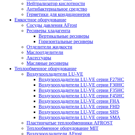
Нейтрализатор кислотности
Антибактериальное средство
Герметики для кондиционеров
Емкостное оборудование
Сосуды давления AFrost
Ресиверы хладагента
Вертикальные ресиверы
Горизонтальные ресиверы
Отделители жидкости
Маслоотделители
Аксессуары
Масляные ресиверы
Теплообменное оборудование
Воздухоохладители LU-VE
Воздухоохдадители LU-VE серии F27HC
Воздухоохдадители LU-VE серии F30HC
Воздухоохдадители LU-VE серии F35HC
Воздухоохдадители LU-VE серии F45HC
Воздухоохдадители LU-VE серии FHA
Воздухоохдадители LU-VE серии FHD
Воздухоохдадители LU-VE серии SHS
Воздухоохдадители LU-VE серии SMA
Пластинчатые теплообменники AFROST
Теплообменное оборудование MIT
Воздухоохладители AFrost