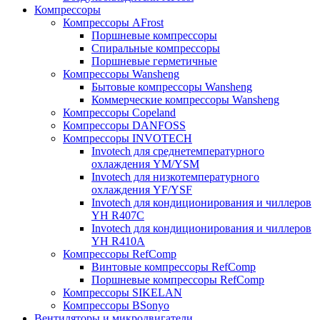
Компрессоры
Компрессоры AFrost
Поршневые компрессоры
Спиральные компрессоры
Поршневые герметичные
Компрессоры Wansheng
Бытовые компрессоры Wansheng
Коммерческие компрессоры Wansheng
Компрессоры Copeland
Компрессоры DANFOSS
Компрессоры INVOTECH
Invotech для среднетемпературного
охлаждения YM/YSM
Invotech для низкотемпературного
охлаждения YF/YSF
Invotech для кондиционирования и чиллеров
YH R407C
Invotech для кондиционирования и чиллеров
YH R410A
Компрессоры RefComp
Винтовые компрессоры RefComp
Поршневые компрессоры RefComp
Компрессоры SIKELAN
Компрессоры BSonyo
Вентиляторы и микродвигатели