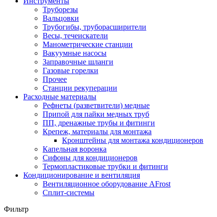
Инструменты
Труборезы
Вальцовки
Трубогибы, труборасширители
Весы, течеискатели
Манометрические станции
Вакуумные насосы
Заправочные шланги
Газовые горелки
Прочее
Станции рекуперации
Расходные материалы
Рефнеты (разветвители) медные
Припой для пайки медных труб
ПП, дренажные трубы и фитинги
Крепеж, материалы для монтажа
Кронштейны для монтажа кондиционеров
Капельная воронка
Сифоны для кондиционеров
Термопластиковые трубки и фитинги
Кондиционирование и вентиляция
Вентиляционное оборудование AFrost
Сплит-системы
Фильтр