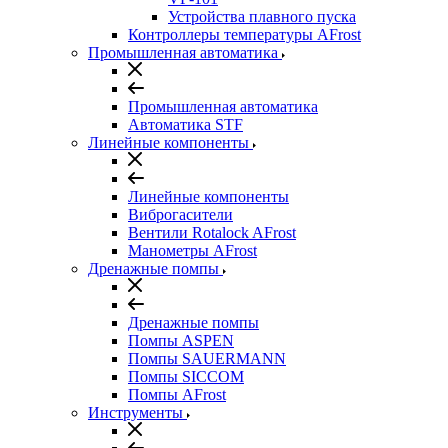
Устройства плавного пуска
Контроллеры температуры AFrost
Промышленная автоматика
Промышленная автоматика
Автоматика STF
Линейные компоненты
Линейные компоненты
Виброгасители
Вентили Rotalock AFrost
Манометры AFrost
Дренажные помпы
Дренажные помпы
Помпы ASPEN
Помпы SAUERMANN
Помпы SICCOM
Помпы AFrost
Инструменты