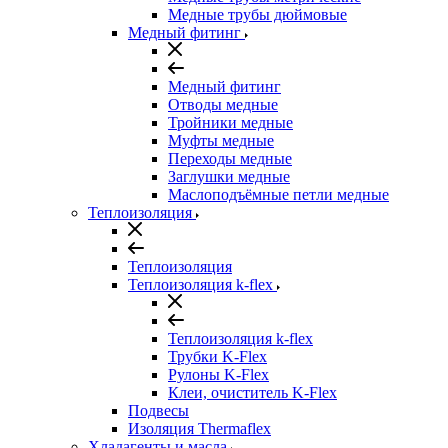
Медные трубы дюймовые
Медный фитинг
Медный фитинг
Отводы медные
Тройники медные
Муфты медные
Переходы медные
Заглушки медные
Маслоподъёмные петли медные
Теплоизоляция
Теплоизоляция
Теплоизоляция k-flex
Теплоизоляция k-flex
Трубки K-Flex
Рулоны K-Flex
Клеи, очиститель K-Flex
Подвесы
Изоляция Thermaflex
Хладагенты и масла