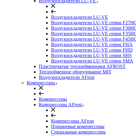
Воздухоохладители LU-VE
Воздухоохладители LU-VE
Воздухоохдадители LU-VE серии F27H
Воздухоохдадители LU-VE серии F30H
Воздухоохдадители LU-VE серии F35H
Воздухоохдадители LU-VE серии F45H
Воздухоохдадители LU-VE серии FHA
Воздухоохдадители LU-VE серии FHD
Воздухоохдадители LU-VE серии SHS
Воздухоохдадители LU-VE серии SMA
Пластинчатые теплообменники AFROST
Теплообменное оборудование MIT
Воздухоохладители AFrost
Компрессоры
Компрессоры
Компрессоры AFrost
Компрессоры AFrost
Поршневые компрессоры
Спиральные компрессоры