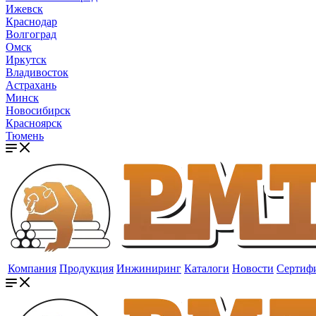
Ижевск
Краснодар
Волгоград
Омск
Иркутск
Владивосток
Астрахань
Минск
Новосибирск
Красноярск
Тюмень
Компания
Продукция
Инжиниринг
Каталоги
Новости
Сертиф