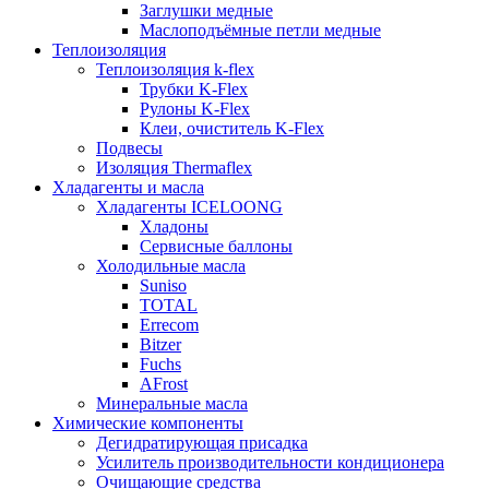
Заглушки медные
Маслоподъёмные петли медные
Теплоизоляция
Теплоизоляция k-flex
Трубки K-Flex
Рулоны K-Flex
Клеи, очиститель K-Flex
Подвесы
Изоляция Thermaflex
Хладагенты и масла
Хладагенты ICELOONG
Хладоны
Сервисные баллоны
Холодильные масла
Suniso
TOTAL
Errecom
Bitzer
Fuchs
AFrost
Минеральные масла
Химические компоненты
Дегидратирующая присадка
Усилитель производительности кондиционера
Очищающие средства