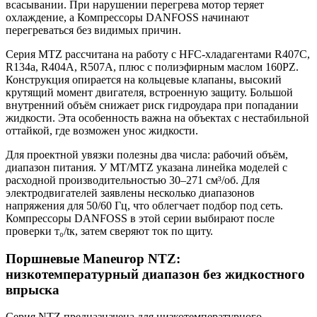
всасывании. При нарушении перегрева мотор теряет
охлаждение, а Компрессоры DANFOSS начинают
перегреваться без видимых причин.
Серия MTZ рассчитана на работу с HFC-хладагентами R407C,
R134a, R404A, R507A, плюс с полиэфирным маслом 160PZ.
Конструкция опирается на кольцевые клапаны, высокий
крутящий момент двигателя, встроенную защиту. Большой
внутренний объём снижает риск гидроудара при попадании
жидкости. Эта особенность важна на объектах с нестабильной
оттайкой, где возможен унос жидкости.
Для проектной увязки полезны два числа: рабочий объём,
диапазон питания. У MT/MTZ указана линейка моделей с
расходной производительностью 30–271 см³/об. Для
электродвигателей заявлены несколько диапазонов
напряжения для 50/60 Гц, что облегчает подбор под сеть.
Компрессоры DANFOSS в этой серии выбирают после
проверки т₀/tк, затем сверяют ток по щиту.
Поршневые Maneurop NTZ:
низкотемпературный диапазон без жидкостного
впрыска
Серия NTZ предназначена для низкотемпературного