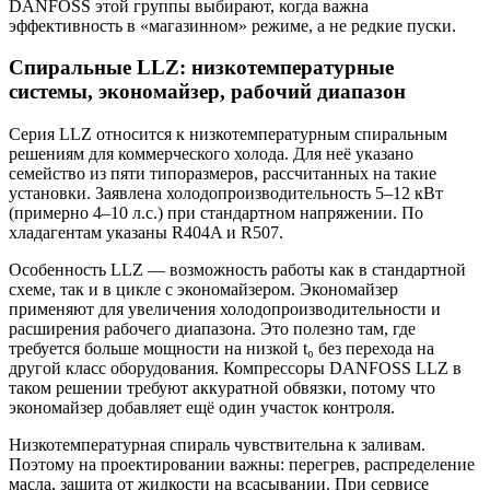
DANFOSS этой группы выбирают, когда важна
эффективность в «магазинном» режиме, а не редкие пуски.
Спиральные LLZ: низкотемпературные
системы, экономайзер, рабочий диапазон
Серия LLZ относится к низкотемпературным спиральным
решениям для коммерческого холода. Для неё указано
семейство из пяти типоразмеров, рассчитанных на такие
установки. Заявлена холодопроизводительность 5–12 кВт
(примерно 4–10 л.с.) при стандартном напряжении. По
хладагентам указаны R404A и R507.
Особенность LLZ — возможность работы как в стандартной
схеме, так и в цикле с экономайзером. Экономайзер
применяют для увеличения холодопроизводительности и
расширения рабочего диапазона. Это полезно там, где
требуется больше мощности на низкой t₀ без перехода на
другой класс оборудования. Компрессоры DANFOSS LLZ в
таком решении требуют аккуратной обвязки, потому что
экономайзер добавляет ещё один участок контроля.
Низкотемпературная спираль чувствительна к заливам.
Поэтому на проектировании важны: перегрев, распределение
масла, защита от жидкости на всасывании. При сервисе