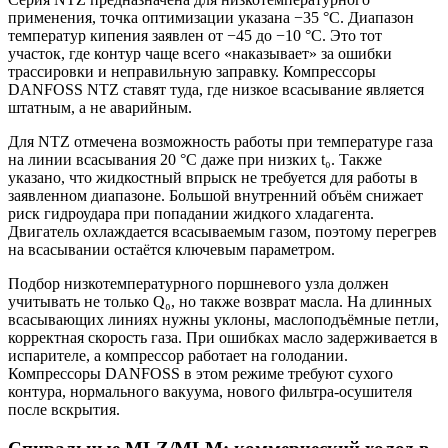
применения, точка оптимизации указана −35 °C. Диапазон
температур кипения заявлен от −45 до −10 °C. Это тот
участок, где контур чаще всего «наказывает» за ошибки
трассировки и неправильную заправку. Компрессоры
DANFOSS NTZ ставят туда, где низкое всасывание является
штатным, а не аварийным.
Для NTZ отмечена возможность работы при температуре газа
на линии всасывания 20 °C даже при низких t₀. Также
указано, что жидкостный впрыск не требуется для работы в
заявленном диапазоне. Большой внутренний объём снижает
риск гидроудара при попадании жидкого хладагента.
Двигатель охлаждается всасываемым газом, поэтому перегрев
на всасывании остаётся ключевым параметром.
Подбор низкотемпературного поршневого узла должен
учитывать не только Q₀, но также возврат масла. На длинных
всасывающих линиях нужны уклоны, маслоподъёмные петли,
корректная скорость газа. При ошибках масло задерживается в
испарителе, а компрессор работает на голодании.
Компрессоры DANFOSS в этом режиме требуют сухого
контура, нормального вакуума, нового фильтра-осушителя
после вскрытия.