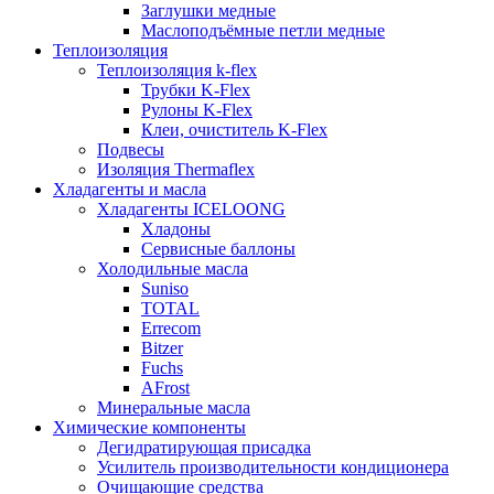
Заглушки медные
Маслоподъёмные петли медные
Теплоизоляция
Теплоизоляция k-flex
Трубки K-Flex
Рулоны K-Flex
Клеи, очиститель K-Flex
Подвесы
Изоляция Thermaflex
Хладагенты и масла
Хладагенты ICELOONG
Хладоны
Сервисные баллоны
Холодильные масла
Suniso
TOTAL
Errecom
Bitzer
Fuchs
AFrost
Минеральные масла
Химические компоненты
Дегидратирующая присадка
Усилитель производительности кондиционера
Очищающие средства