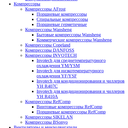
Компрессоры
Компрессоры AFrost
Поршневые компрессоры
Спиральные компрессоры
Поршневые герметичные
Компрессоры Wansheng
Бытовые компрессоры Wansheng
Коммерческие компрессоры Wansheng
Компрессоры Copeland
Компрессоры DANFOSS
Компрессоры INVOTECH
Invotech для среднетемпературного
охлаждения YM/YSM
Invotech для низкотемпературного
охлаждения YF/YSF
Invotech для кондиционирования и чиллеров
YH R407C
Invotech для кондиционирования и чиллеров
YH R410A
Компрессоры RefComp
Винтовые компрессоры RefComp
Поршневые компрессоры RefComp
Компрессоры SIKELAN
Компрессоры BSonyo
Вентиляторы и микродвигатели