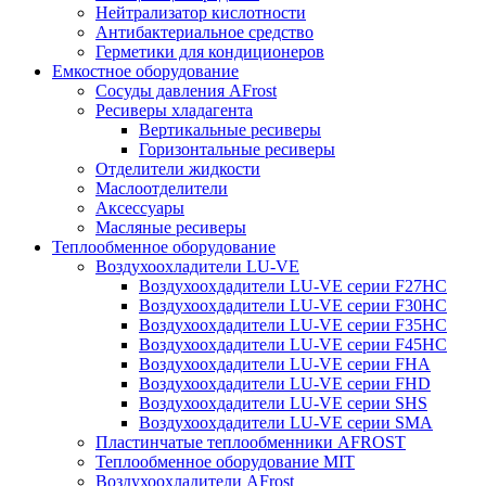
Нейтрализатор кислотности
Антибактериальное средство
Герметики для кондиционеров
Емкостное оборудование
Сосуды давления AFrost
Ресиверы хладагента
Вертикальные ресиверы
Горизонтальные ресиверы
Отделители жидкости
Маслоотделители
Аксессуары
Масляные ресиверы
Теплообменное оборудование
Воздухоохладители LU-VE
Воздухоохдадители LU-VE серии F27HC
Воздухоохдадители LU-VE серии F30HC
Воздухоохдадители LU-VE серии F35HC
Воздухоохдадители LU-VE серии F45HC
Воздухоохдадители LU-VE серии FHA
Воздухоохдадители LU-VE серии FHD
Воздухоохдадители LU-VE серии SHS
Воздухоохдадители LU-VE серии SMA
Пластинчатые теплообменники AFROST
Теплообменное оборудование MIT
Воздухоохладители AFrost