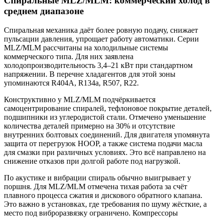
Спиральные MLZ/MLM: коммерческий холод в
среднем диапазоне
Спиральная механика даёт более ровную подачу, снижает
пульсации давления, упрощает работу автоматики. Серии
MLZ/MLM рассчитаны на холодильные системы
коммерческого типа. Для них заявлена
холодопроизводительность 3,4–21 кВт при стандартном
напряжении. В перечне хладагентов для этой зоны
упоминаются R404A, R134a, R507, R22.
Конструктивно у MLZ/MLM подчёркивается
самоцентрирование спиралей, тефлоновое покрытие деталей,
подшипники из углеродистой стали. Отмечено уменьшение
количества деталей примерно на 30% и отсутствие
внутренних болтовых соединений. Для двигателя упомянута
защита от перегрузок HOOP, а также система подачи масла
для смазки при различных условиях. Это всё направлено на
снижение отказов при долгой работе под нагрузкой.
По акустике и вибрации спираль обычно выигрывает у
поршня. Для MLZ/MLM отмечена тихая работа за счёт
плавного процесса сжатия и дискового обратного клапана.
Это важно в установках, где требования по шуму жёсткие, а
место под виброразвязку ограничено. Компрессоры