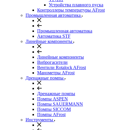
Устройства плавного пуска
Контроллеры температуры AFrost
Промышленная автоматика
Промышленная автоматика
Автоматика STF
Линейные компоненты
Линейные компоненты
Виброгасители
Вентили Rotalock AFrost
Манометры AFrost
Дренажные помпы
Дренажные помпы
Помпы ASPEN
Помпы SAUERMANN
Помпы SICCOM
Помпы AFrost
Инструменты