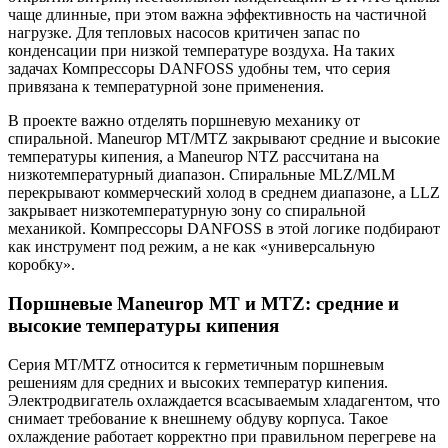
чаще длинные, при этом важна эффективность на частичной
нагрузке. Для тепловых насосов критичен запас по
конденсации при низкой температуре воздуха. На таких
задачах Компрессоры DANFOSS удобны тем, что серия
привязана к температурной зоне применения.
В проекте важно отделять поршневую механику от
спиральной. Maneurop MT/MTZ закрывают средние и высокие
температуры кипения, а Maneurop NTZ рассчитана на
низкотемпературный диапазон. Спиральные MLZ/MLM
перекрывают коммерческий холод в среднем диапазоне, а LLZ
закрывает низкотемпературную зону со спиральной
механикой. Компрессоры DANFOSS в этой логике подбирают
как инструмент под режим, а не как «универсальную
коробку».
Поршневые Maneurop MT и MTZ: средние и
высокие температуры кипения
Серия MT/MTZ относится к герметичным поршневым
решениям для средних и высоких температур кипения.
Электродвигатель охлаждается всасываемым хладагентом, что
снимает требование к внешнему обдуву корпуса. Такое
охлаждение работает корректно при правильном перегреве на