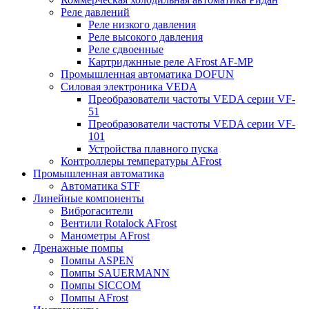
Реле давлений
Реле низкого давления
Реле высокого давления
Реле сдвоенные
Картриджнные реле AFrost AF-MP
Промышленная автоматика DOFUN
Силовая электроника VEDA
Преобразователи частоты VEDA серии VF-
51
Преобразователи частоты VEDA серии VF-
101
Устройства плавного пуска
Контроллеры температуры AFrost
Промышленная автоматика
Автоматика STF
Линейные компоненты
Виброгасители
Вентили Rotalock AFrost
Манометры AFrost
Дренажные помпы
Помпы ASPEN
Помпы SAUERMANN
Помпы SICCOM
Помпы AFrost