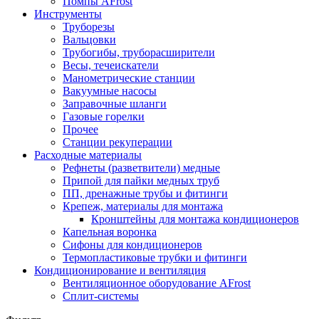
Помпы AFrost
Инструменты
Труборезы
Вальцовки
Трубогибы, труборасширители
Весы, течеискатели
Манометрические станции
Вакуумные насосы
Заправочные шланги
Газовые горелки
Прочее
Станции рекуперации
Расходные материалы
Рефнеты (разветвители) медные
Припой для пайки медных труб
ПП, дренажные трубы и фитинги
Крепеж, материалы для монтажа
Кронштейны для монтажа кондиционеров
Капельная воронка
Сифоны для кондиционеров
Термопластиковые трубки и фитинги
Кондиционирование и вентиляция
Вентиляционное оборудование AFrost
Сплит-системы