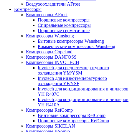
Воздухоохладители AFrost
Компрессоры
Компрессоры AFrost
Поршневые компрессоры
Спиральные компрессоры
Поршневые герметичные
Компрессоры Wansheng
Бытовые компрессоры Wansheng
Коммерческие компрессоры Wansheng
Компрессоры Copeland
Компрессоры DANFOSS
Компрессоры INVOTECH
Invotech для среднетемпературного
охлаждения YM/YSM
Invotech для низкотемпературного
охлаждения YF/YSF
Invotech для кондиционирования и чиллеров
YH R407C
Invotech для кондиционирования и чиллеров
YH R410A
Компрессоры RefComp
Винтовые компрессоры RefComp
Поршневые компрессоры RefComp
Компрессоры SIKELAN
Компрессоры BSonyo