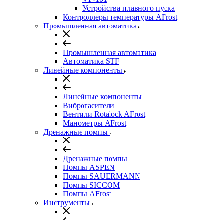
Устройства плавного пуска
Контроллеры температуры AFrost
Промышленная автоматика
Промышленная автоматика
Автоматика STF
Линейные компоненты
Линейные компоненты
Виброгасители
Вентили Rotalock AFrost
Манометры AFrost
Дренажные помпы
Дренажные помпы
Помпы ASPEN
Помпы SAUERMANN
Помпы SICCOM
Помпы AFrost
Инструменты