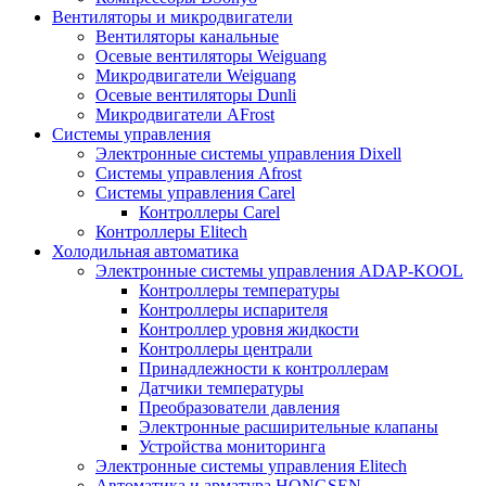
Вентиляторы и микродвигатели
Вентиляторы канальные
Осевые вентиляторы Weiguang
Микродвигатели Weiguang
Осевые вентиляторы Dunli
Микродвигатели AFrost
Системы управления
Электронные системы управления Dixell
Системы управления Afrost
Системы управления Carel
Контроллеры Carel
Контроллеры Elitech
Холодильная автоматика
Электронные системы управления ADAP-KOOL
Контроллеры температуры
Контроллеры испарителя
Контроллер уровня жидкости
Контроллеры централи
Принадлежности к контроллерам
Датчики температуры
Преобразователи давления
Электронные расширительные клапаны
Устройства мониторинга
Электронные системы управления Elitech
Автоматика и арматура HONGSEN