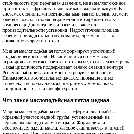
стабильность при перепадах давления, не выделяет оксидов
при контакте с фреоном, выдерживает высокий вакуум. В
системах с длинными вертикальными магистралями элемент
выводит масло из зоны разряжения и возвращает его в
компрессор. Диаметр петли рассчитывают по
производительности установки. Недостаточная площадь
сечения приводит к завоздушиванию, чрезмерная — к
снижению скорости потока.
Медная маслоподъёмная петля формирует устойчивый
гидравлический столб. Накопившийся объем масла
периодически «засасывается» потоком и уходит в магистраль.
Такая цикличность поддерживает баланс смазки в контуре.
Решение работает автономно, не требует калибровки.
Применяется в холодильных шкафах, промышленных
чиллерах, тепловых насосах, витринных моноблоках,
кондиционерах сплит-конфигурации.
Что такое маслоподъёмная петля медная
Медная маслоподъёмная петля — сформированный U-
образный участок медной трубы, установленный на
вертикальном подъёме магистрали. Форма детали
обеспечивает захват масла, которое скапливается в нижней
точке изгиба. После накопления определенного объема