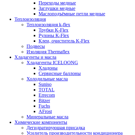
Переходы медные
Заглушки медные
Маслоподъёмные петли медные
Теплоизоляция
Теплоизоляция k-flex
Трубки K-Flex
Рулоны K-Flex
Клеи, очиститель K-Flex
Подвесы
Изоляция Thermaflex
Хладагенты и масла
Хладагенты ICELOONG
Хладоны
Сервисные баллоны
Холодильные масла
Suniso
TOTAL
Errecom
Bitzer
Fuchs
AFrost
Минеральные масла
Химические компоненты
Дегидратирующая присадка
Усилитель производительности кондиционера