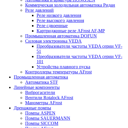
Коммерческая холодильная автоматика Ридан
Реле давлений
Реле низкого давления
Реле высокого давления
Реле сдвоенные
Картриджнные реле AFrost AF-MP
Промышленная автоматика DOFUN
Силовая электроника VEDA
Преобразователи частоты VEDA серии VF-
51
Преобразователи частоты VEDA серии VF-
101
Устройства плавного пуска
Контроллеры температуры AFrost
Промышленная автоматика
Автоматика STF
Линейные компоненты
Виброгасители
Вентили Rotalock AFrost
Манометры AFrost
Дренажные помпы
Помпы ASPEN
Помпы SAUERMANN
Помпы SICCOM