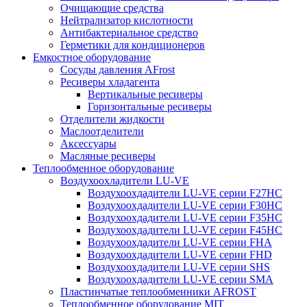
Очищающие средства
Нейтрализатор кислотности
Антибактериальное средство
Герметики для кондиционеров
Емкостное оборудование
Сосуды давления AFrost
Ресиверы хладагента
Вертикальные ресиверы
Горизонтальные ресиверы
Отделители жидкости
Маслоотделители
Аксессуары
Масляные ресиверы
Теплообменное оборудование
Воздухоохладители LU-VE
Воздухоохдадители LU-VE серии F27HC
Воздухоохдадители LU-VE серии F30HC
Воздухоохдадители LU-VE серии F35HC
Воздухоохдадители LU-VE серии F45HC
Воздухоохдадители LU-VE серии FHA
Воздухоохдадители LU-VE серии FHD
Воздухоохдадители LU-VE серии SHS
Воздухоохдадители LU-VE серии SMA
Пластинчатые теплообменники AFROST
Теплообменное оборудование MIT