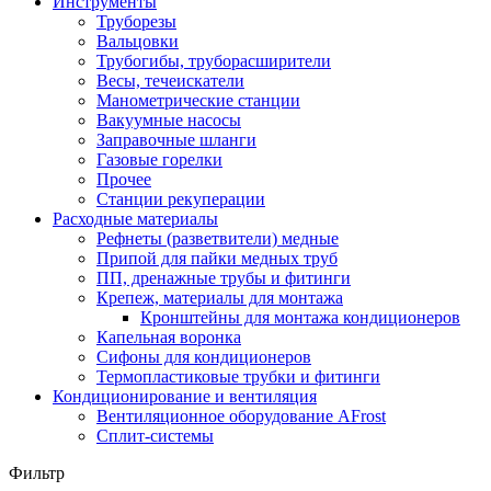
Инструменты
Труборезы
Вальцовки
Трубогибы, труборасширители
Весы, течеискатели
Манометрические станции
Вакуумные насосы
Заправочные шланги
Газовые горелки
Прочее
Станции рекуперации
Расходные материалы
Рефнеты (разветвители) медные
Припой для пайки медных труб
ПП, дренажные трубы и фитинги
Крепеж, материалы для монтажа
Кронштейны для монтажа кондиционеров
Капельная воронка
Сифоны для кондиционеров
Термопластиковые трубки и фитинги
Кондиционирование и вентиляция
Вентиляционное оборудование AFrost
Сплит-системы
Фильтр