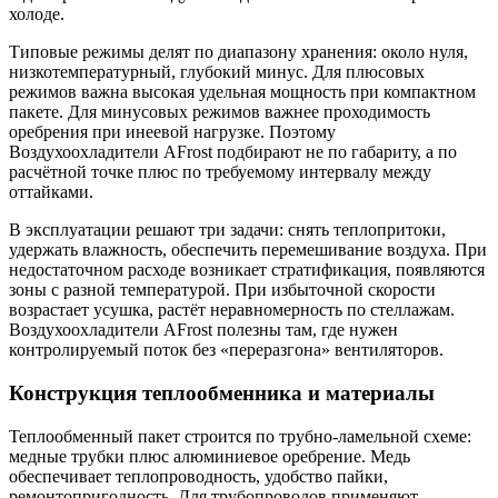
холоде.
Типовые режимы делят по диапазону хранения: около нуля,
низкотемпературный, глубокий минус. Для плюсовых
режимов важна высокая удельная мощность при компактном
пакете. Для минусовых режимов важнее проходимость
оребрения при инеевой нагрузке. Поэтому
Воздухоохладители AFrost подбирают не по габариту, а по
расчётной точке плюс по требуемому интервалу между
оттайками.
В эксплуатации решают три задачи: снять теплопритоки,
удержать влажность, обеспечить перемешивание воздуха. При
недостаточном расходе возникает стратификация, появляются
зоны с разной температурой. При избыточной скорости
возрастает усушка, растёт неравномерность по стеллажам.
Воздухоохладители AFrost полезны там, где нужен
контролируемый поток без «переразгона» вентиляторов.
Конструкция теплообменника и материалы
Теплообменный пакет строится по трубно-ламельной схеме:
медные трубки плюс алюминиевое оребрение. Медь
обеспечивает теплопроводность, удобство пайки,
ремонтопригодность. Для трубопроводов применяют