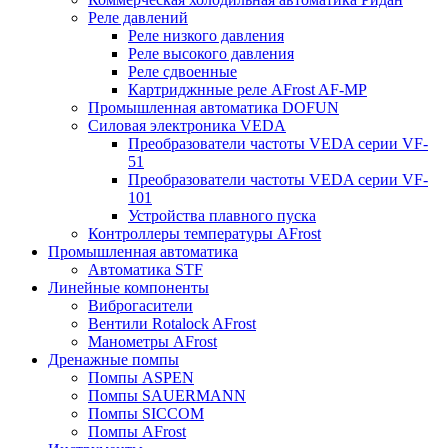
Реле давлений
Реле низкого давления
Реле высокого давления
Реле сдвоенные
Картриджнные реле AFrost AF-MP
Промышленная автоматика DOFUN
Силовая электроника VEDA
Преобразователи частоты VEDA серии VF-
51
Преобразователи частоты VEDA серии VF-
101
Устройства плавного пуска
Контроллеры температуры AFrost
Промышленная автоматика
Автоматика STF
Линейные компоненты
Виброгасители
Вентили Rotalock AFrost
Манометры AFrost
Дренажные помпы
Помпы ASPEN
Помпы SAUERMANN
Помпы SICCOM
Помпы AFrost