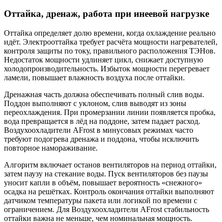
Оттайка, дренаж, работа при инеевой нагрузке
Оттайка определяет долю времени, когда охлаждение реально
идёт. Электрооттайка требует расчёта мощности нагревателей,
контроля защиты по току, правильного расположения ТЭНов.
Недостаток мощности удлиняет цикл, снижает доступную
холодопроизводительность. Избыток мощности перегревает
ламели, повышает влажность воздуха после оттайки.
Дренажная часть должна обеспечивать полный слив воды.
Поддон выполняют с уклоном, слив выводят из зоны
переохлаждения. При промерзании линии появляется пробка,
вода превращается в лёд на поддоне, затем падает расход.
Воздухоохладители AFrost в минусовых режимах часто
требуют подогрева дренажа и поддона, чтобы исключить
повторное намораживание.
Алгоритм включает останов вентиляторов на период оттайки,
затем паузу на стекание воды. Пуск вентиляторов без паузы
уносит капли в объём, повышает вероятность «снежного»
осадка на решётках. Контроль окончания оттайки выполняют
датчиком температуры пакета или логикой по времени с
ограничением. Для Воздухоохладители AFrost стабильность
оттайки важна не меньше, чем номинальная мощность.