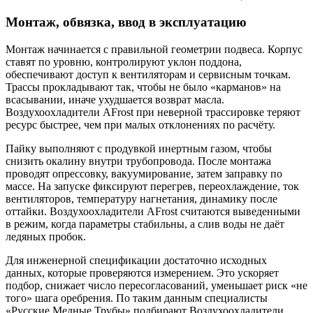
Монтаж, обвязка, ввод в эксплуатацию
Монтаж начинается с правильной геометрии подвеса. Корпус
ставят по уровню, контролируют уклон поддона,
обеспечивают доступ к вентиляторам и сервисным точкам.
Трассы прокладывают так, чтобы не было «карманов» на
всасывании, иначе ухудшается возврат масла.
Воздухоохладители AFrost при неверной трассировке теряют
ресурс быстрее, чем при малых отклонениях по расчёту.
Пайку выполняют с продувкой инертным газом, чтобы
снизить окалину внутри трубопровода. После монтажа
проводят опрессовку, вакуумирование, затем заправку по
массе. На запуске фиксируют перегрев, переохлаждение, ток
вентиляторов, температуру нагнетания, динамику после
оттайки. Воздухоохладители AFrost считаются выведенными
в режим, когда параметры стабильны, а слив воды не даёт
ледяных пробок.
Для инженерной спецификации достаточно исходных
данных, которые проверяются измерением. Это ускоряет
подбор, снижает число пересогласований, уменьшает риск «не
того» шага оребрения. По таким данным специалисты
«Русские Медные Трубы» подбирают Воздухоохладители