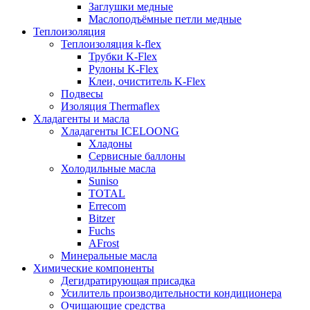
Заглушки медные
Маслоподъёмные петли медные
Теплоизоляция
Теплоизоляция k-flex
Трубки K-Flex
Рулоны K-Flex
Клеи, очиститель K-Flex
Подвесы
Изоляция Thermaflex
Хладагенты и масла
Хладагенты ICELOONG
Хладоны
Сервисные баллоны
Холодильные масла
Suniso
TOTAL
Errecom
Bitzer
Fuchs
AFrost
Минеральные масла
Химические компоненты
Дегидратирующая присадка
Усилитель производительности кондиционера
Очищающие средства