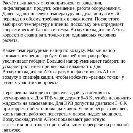
Расчёт начинается с теплопритоков: ограждения,
инфильтрация, продукт, освещение, работа оборудования.
Далее задают целевую температуру воздуха, допустимый
перепад по объёму, требования к влажности. После этого
выбирают температуру кипения, поскольку она определяет
энергетический баланс системы. Воздухоохладители AFrost
корректно сравнивать только при одинаковых условиях
расчёта.
Важен температурный напор по воздуху. Малый напор
снижает осушение, требует большей площади ребра,
увеличивает габарит. Большой напор уменьшает габарит, но
ускоряет рост инея при высокой влажности. Для
Воздухоохладители AFrost разумно фиксировать ΔT по
воздуху в спецификации, чтобы избежать «разных точек» у
разных участников проекта.
Перегрев на выходе испарителя задаёт устойчивость
регулирования. Для ТРВ чаще держат 5–8 K, чтобы исключить
жидкость на всасывании. Для ЭРВ допустим диапазон 3–6 K
при корректной установке датчиков. Если перегрев завышен,
часть пакета работает перегретым паром, падает мощность.
Воздухоохладители AFrost показывают расчётную
эффективность только при стабильном перегреве на реальной
нагрузке.