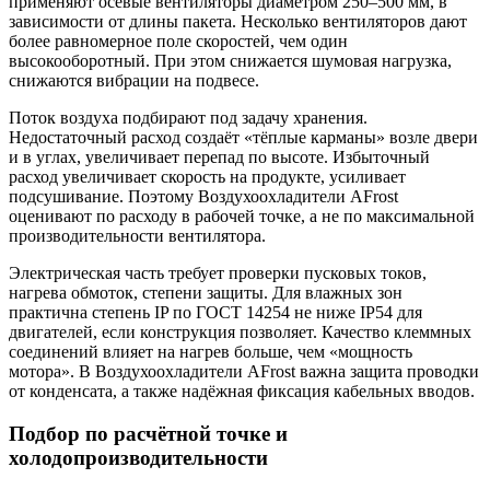
применяют осевые вентиляторы диаметром 250–500 мм, в
зависимости от длины пакета. Несколько вентиляторов дают
более равномерное поле скоростей, чем один
высокооборотный. При этом снижается шумовая нагрузка,
снижаются вибрации на подвесе.
Поток воздуха подбирают под задачу хранения.
Недостаточный расход создаёт «тёплые карманы» возле двери
и в углах, увеличивает перепад по высоте. Избыточный
расход увеличивает скорость на продукте, усиливает
подсушивание. Поэтому Воздухоохладители AFrost
оценивают по расходу в рабочей точке, а не по максимальной
производительности вентилятора.
Электрическая часть требует проверки пусковых токов,
нагрева обмоток, степени защиты. Для влажных зон
практична степень IP по ГОСТ 14254 не ниже IP54 для
двигателей, если конструкция позволяет. Качество клеммных
соединений влияет на нагрев больше, чем «мощность
мотора». В Воздухоохладители AFrost важна защита проводки
от конденсата, а также надёжная фиксация кабельных вводов.
Подбор по расчётной точке и
холодопроизводительности