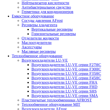
Нейтрализатор кислотности
Антибактериальное средство
Герметики для кондиционеров
Емкостное оборудование
Сосуды давления AFrost
Ресиверы хладагента
Вертикальные ресиверы
Горизонтальные ресиверы
Отделители жидкости
Маслоотделители
Аксессуары
Масляные ресиверы
Теплообменное оборудование
Воздухоохладители LU-VE
Воздухоохдадители LU-VE серии F27HC
Воздухоохдадители LU-VE серии F30HC
Воздухоохдадители LU-VE серии F35HC
Воздухоохдадители LU-VE серии F45HC
Воздухоохдадители LU-VE серии FHA
Воздухоохдадители LU-VE серии FHD
Воздухоохдадители LU-VE серии SHS
Воздухоохдадители LU-VE серии SMA
Пластинчатые теплообменники AFROST
Теплообменное оборудование MIT
Воздухоохладители AFrost