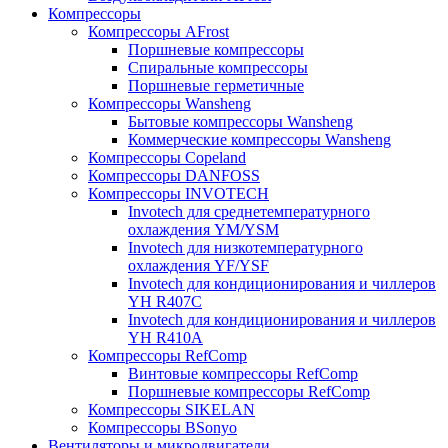
Компрессоры
Компрессоры AFrost
Поршневые компрессоры
Спиральные компрессоры
Поршневые герметичные
Компрессоры Wansheng
Бытовые компрессоры Wansheng
Коммерческие компрессоры Wansheng
Компрессоры Copeland
Компрессоры DANFOSS
Компрессоры INVOTECH
Invotech для среднетемпературного
охлаждения YM/YSM
Invotech для низкотемпературного
охлаждения YF/YSF
Invotech для кондиционирования и чиллеров
YH R407C
Invotech для кондиционирования и чиллеров
YH R410A
Компрессоры RefComp
Винтовые компрессоры RefComp
Поршневые компрессоры RefComp
Компрессоры SIKELAN
Компрессоры BSonyo
Вентиляторы и микродвигатели