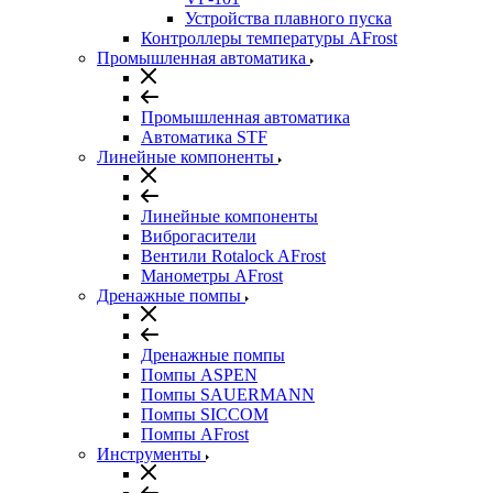
Устройства плавного пуска
Контроллеры температуры AFrost
Промышленная автоматика
Промышленная автоматика
Автоматика STF
Линейные компоненты
Линейные компоненты
Виброгасители
Вентили Rotalock AFrost
Манометры AFrost
Дренажные помпы
Дренажные помпы
Помпы ASPEN
Помпы SAUERMANN
Помпы SICCOM
Помпы AFrost
Инструменты