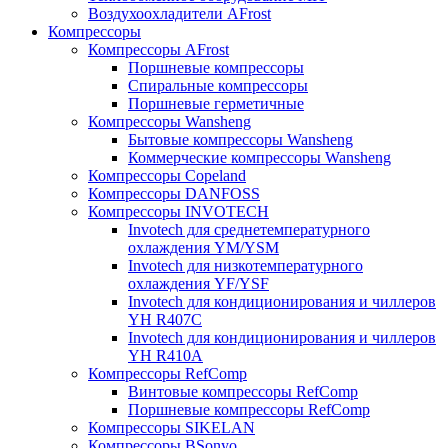
Воздухоохладители AFrost
Компрессоры
Компрессоры AFrost
Поршневые компрессоры
Спиральные компрессоры
Поршневые герметичные
Компрессоры Wansheng
Бытовые компрессоры Wansheng
Коммерческие компрессоры Wansheng
Компрессоры Copeland
Компрессоры DANFOSS
Компрессоры INVOTECH
Invotech для среднетемпературного
охлаждения YM/YSM
Invotech для низкотемпературного
охлаждения YF/YSF
Invotech для кондиционирования и чиллеров
YH R407C
Invotech для кондиционирования и чиллеров
YH R410A
Компрессоры RefComp
Винтовые компрессоры RefComp
Поршневые компрессоры RefComp
Компрессоры SIKELAN
Компрессоры BSonyo