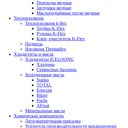
Переходы медные
Заглушки медные
Маслоподъёмные петли медные
Теплоизоляция
Теплоизоляция k-flex
Трубки K-Flex
Рулоны K-Flex
Клеи, очиститель K-Flex
Подвесы
Изоляция Thermaflex
Хладагенты и масла
Хладагенты ICELOONG
Хладоны
Сервисные баллоны
Холодильные масла
Suniso
TOTAL
Errecom
Bitzer
Fuchs
AFrost
Минеральные масла
Химические компоненты
Дегидратирующая присадка
Усилитель производительности кондиционера