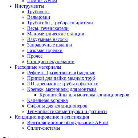
Помпы AFrost
Инструменты
Труборезы
Вальцовки
Трубогибы, труборасширители
Весы, течеискатели
Манометрические станции
Вакуумные насосы
Заправочные шланги
Газовые горелки
Прочее
Станции рекуперации
Расходные материалы
Рефнеты (разветвители) медные
Припой для пайки медных труб
ПП, дренажные трубы и фитинги
Крепеж, материалы для монтажа
Кронштейны для монтажа кондиционеров
Капельная воронка
Сифоны для кондиционеров
Термопластиковые трубки и фитинги
Кондиционирование и вентиляция
Вентиляционное оборудование AFrost
Сплит-системы