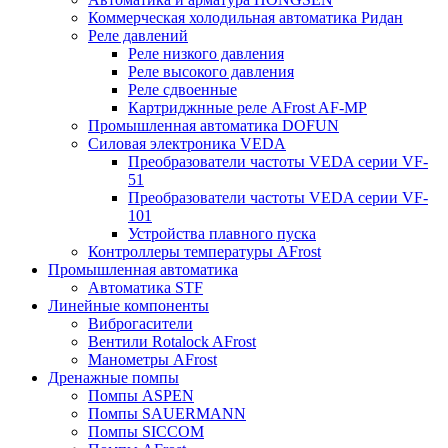
Коммерческая холодильная автоматика Ридан
Реле давлений
Реле низкого давления
Реле высокого давления
Реле сдвоенные
Картриджнные реле AFrost AF-MP
Промышленная автоматика DOFUN
Силовая электроника VEDA
Преобразователи частоты VEDA серии VF-
51
Преобразователи частоты VEDA серии VF-
101
Устройства плавного пуска
Контроллеры температуры AFrost
Промышленная автоматика
Автоматика STF
Линейные компоненты
Виброгасители
Вентили Rotalock AFrost
Манометры AFrost
Дренажные помпы
Помпы ASPEN
Помпы SAUERMANN
Помпы SICCOM