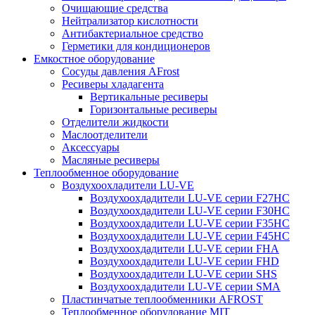
Очищающие средства
Нейтрализатор кислотности
Антибактериальное средство
Герметики для кондиционеров
Емкостное оборудование
Сосуды давления AFrost
Ресиверы хладагента
Вертикальные ресиверы
Горизонтальные ресиверы
Отделители жидкости
Маслоотделители
Аксессуары
Масляные ресиверы
Теплообменное оборудование
Воздухоохладители LU-VE
Воздухоохдадители LU-VE серии F27HC
Воздухоохдадители LU-VE серии F30HC
Воздухоохдадители LU-VE серии F35HC
Воздухоохдадители LU-VE серии F45HC
Воздухоохдадители LU-VE серии FHA
Воздухоохдадители LU-VE серии FHD
Воздухоохдадители LU-VE серии SHS
Воздухоохдадители LU-VE серии SMA
Пластинчатые теплообменники AFROST
Теплообменное оборудование MIT