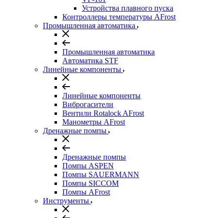
Устройства плавного пуска
Контроллеры температуры AFrost
Промышленная автоматика
Промышленная автоматика
Автоматика STF
Линейные компоненты
Линейные компоненты
Виброгасители
Вентили Rotalock AFrost
Манометры AFrost
Дренажные помпы
Дренажные помпы
Помпы ASPEN
Помпы SAUERMANN
Помпы SICCOM
Помпы AFrost
Инструменты