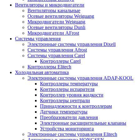
Вентиляторы и микродвигатели
Вентиляторы канальные
Осевые вентиляторы Weiguang
Микродвигатели Weiguang
Осевые вентиляторы Dunli
Микродвигатели AFrost
Системы управления
Электронные системы управления Dixell
Системы управления Afrost
Системы управления Carel
Контроллеры Carel
Контроллеры Elitech
Холодильная автоматика
Электронные системы управления ADAP-KOOL
Контроллеры температуры
Контроллеры испарителя
Контроллер уровня жидкости
Контроллеры централи
Принадлежности к контроллерам
Датчики температуры
Преобразователи давления
Электронные расширительные клапаны
Устройства мониторинга
Электронные системы управления Elitech
Автоматика и арматура HONGSEN