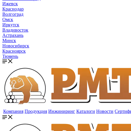
Ижевск
Краснодар
Волгоград
Омск
Иркутск
Владивосток
Астрахань
Минск
Новосибирск
Красноярск
Тюмень
Компания
Продукция
Инжиниринг
Каталоги
Новости
Сертиф