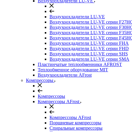
Воздухоохладители LU-VE
Воздухоохладители LU-VE
Воздухоохдадители LU-VE серии F27H
Воздухоохдадители LU-VE серии F30H
Воздухоохдадители LU-VE серии F35H
Воздухоохдадители LU-VE серии F45H
Воздухоохдадители LU-VE серии FHA
Воздухоохдадители LU-VE серии FHD
Воздухоохдадители LU-VE серии SHS
Воздухоохдадители LU-VE серии SMA
Пластинчатые теплообменники AFROST
Теплообменное оборудование MIT
Воздухоохладители AFrost
Компрессоры
Компрессоры
Компрессоры AFrost
Компрессоры AFrost
Поршневые компрессоры
Спиральные компрессоры