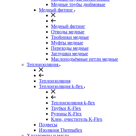
Медные трубы дюймовые
Медный фитинг
Медный фитинг
Отводы медные
Тройники медные
Муфты медные
Переходы медные
Заглушки медные
Маслоподъёмные петли медные
Теплоизоляция
Теплоизоляция
Теплоизоляция k-flex
Теплоизоляция k-flex
Трубки K-Flex
Рулоны K-Flex
Клеи, очиститель K-Flex
Подвесы
Изоляция Thermaflex
Хладагенты и масла