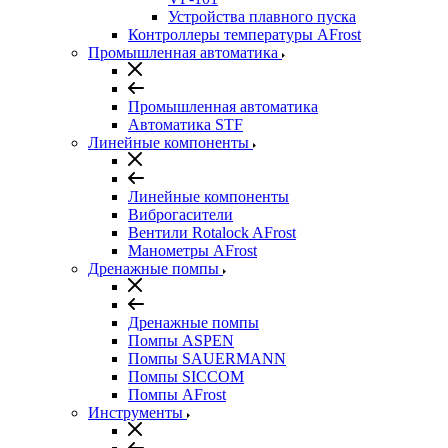
Устройства плавного пуска
Контроллеры температуры AFrost
Промышленная автоматика
Промышленная автоматика
Автоматика STF
Линейные компоненты
Линейные компоненты
Виброгасители
Вентили Rotalock AFrost
Манометры AFrost
Дренажные помпы
Дренажные помпы
Помпы ASPEN
Помпы SAUERMANN
Помпы SICCOM
Помпы AFrost
Инструменты