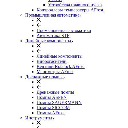
Устройства плавного пуска
Контроллеры температуры AFrost
Промышленная автоматика
Промышленная автоматика
Автоматика STF
Линейные компоненты
Линейные компоненты
Виброгасители
Вентили Rotalock AFrost
Манометры AFrost
Дренажные помпы
Дренажные помпы
Помпы ASPEN
Помпы SAUERMANN
Помпы SICCOM
Помпы AFrost
Инструменты