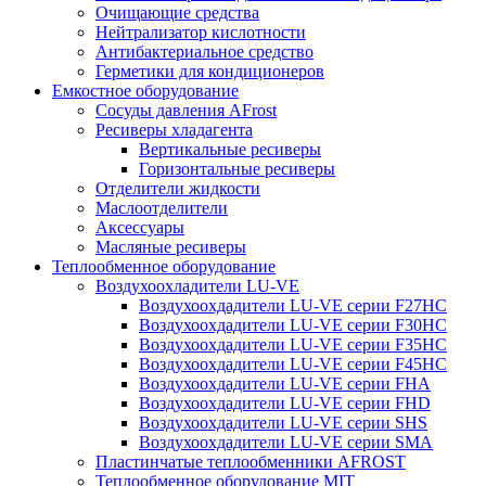
Очищающие средства
Нейтрализатор кислотности
Антибактериальное средство
Герметики для кондиционеров
Емкостное оборудование
Сосуды давления AFrost
Ресиверы хладагента
Вертикальные ресиверы
Горизонтальные ресиверы
Отделители жидкости
Маслоотделители
Аксессуары
Масляные ресиверы
Теплообменное оборудование
Воздухоохладители LU-VE
Воздухоохдадители LU-VE серии F27HC
Воздухоохдадители LU-VE серии F30HC
Воздухоохдадители LU-VE серии F35HC
Воздухоохдадители LU-VE серии F45HC
Воздухоохдадители LU-VE серии FHA
Воздухоохдадители LU-VE серии FHD
Воздухоохдадители LU-VE серии SHS
Воздухоохдадители LU-VE серии SMA
Пластинчатые теплообменники AFROST
Теплообменное оборудование MIT