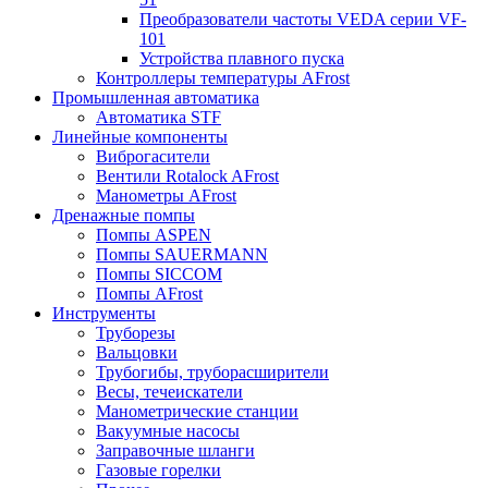
Преобразователи частоты VEDA серии VF-
101
Устройства плавного пуска
Контроллеры температуры AFrost
Промышленная автоматика
Автоматика STF
Линейные компоненты
Виброгасители
Вентили Rotalock AFrost
Манометры AFrost
Дренажные помпы
Помпы ASPEN
Помпы SAUERMANN
Помпы SICCOM
Помпы AFrost
Инструменты
Труборезы
Вальцовки
Трубогибы, труборасширители
Весы, течеискатели
Манометрические станции
Вакуумные насосы
Заправочные шланги
Газовые горелки