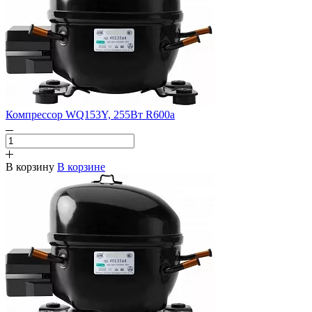
Компрессор WQ153Y, 255Вт R600a
В корзину
В корзине