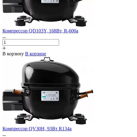
Компрессор QD103Y, 168Вт, R-600a
В корзину
В корзине
Компрессор QV30H, 93Вт R134a