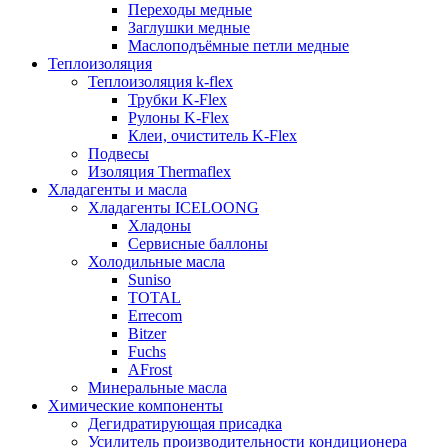
Переходы медные
Заглушки медные
Маслоподъёмные петли медные
Теплоизоляция
Теплоизоляция k-flex
Трубки K-Flex
Рулоны K-Flex
Клеи, очиститель K-Flex
Подвесы
Изоляция Thermaflex
Хладагенты и масла
Хладагенты ICELOONG
Хладоны
Сервисные баллоны
Холодильные масла
Suniso
TOTAL
Errecom
Bitzer
Fuchs
AFrost
Минеральные масла
Химические компоненты
Дегидратирующая присадка
Усилитель производительности кондиционера