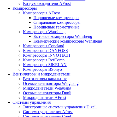
Воздухоохладители AFrost
Компрессоры
Компрессоры AFrost
Поршневые компрессоры
Спиральные компрессоры
Поршневые герметичные
Компрессоры Wansheng
Бытовые компрессоры Wansheng
Коммерческие компрессоры Wansheng
Компрессоры Copeland
Компрессоры DANFOSS
Компрессоры INVOTECH
Компрессоры RefComp
Компрессоры SIKELAN
Компрессоры BSonyo
Вентиляторы и микродвигатели
Вентиляторы канальные
Осевые вентиляторы Weiguang
Микродвигатели Weiguang
Осевые вентиляторы Dunli
Микродвигатели AFrost
Системы управления
Электронные системы управления Dixell
Системы управления Afrost
Системы управления Carel