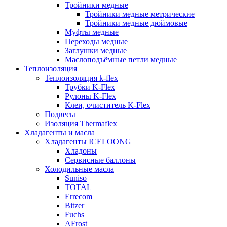
Тройники медные
Тройники медные метрические
Тройники медные дюймовые
Муфты медные
Переходы медные
Заглушки медные
Маслоподъёмные петли медные
Теплоизоляция
Теплоизоляция k-flex
Трубки K-Flex
Рулоны K-Flex
Клеи, очиститель K-Flex
Подвесы
Изоляция Thermaflex
Хладагенты и масла
Хладагенты ICELOONG
Хладоны
Сервисные баллоны
Холодильные масла
Suniso
TOTAL
Errecom
Bitzer
Fuchs
AFrost