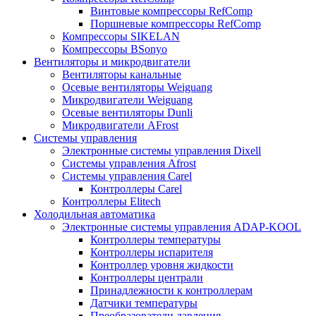
Винтовые компрессоры RefComp
Поршневые компрессоры RefComp
Компрессоры SIKELAN
Компрессоры BSonyo
Вентиляторы и микродвигатели
Вентиляторы канальные
Осевые вентиляторы Weiguang
Микродвигатели Weiguang
Осевые вентиляторы Dunli
Микродвигатели AFrost
Системы управления
Электронные системы управления Dixell
Системы управления Afrost
Системы управления Carel
Контроллеры Carel
Контроллеры Elitech
Холодильная автоматика
Электронные системы управления ADAP-KOOL
Контроллеры температуры
Контроллеры испарителя
Контроллер уровня жидкости
Контроллеры централи
Принадлежности к контроллерам
Датчики температуры
Преобразователи давления