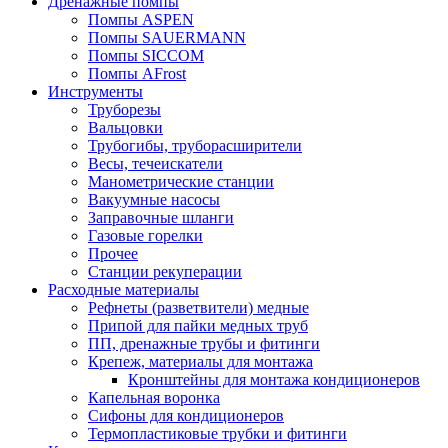
Дренажные помпы
Помпы ASPEN
Помпы SAUERMANN
Помпы SICCOM
Помпы AFrost
Инструменты
Труборезы
Вальцовки
Трубогибы, труборасширители
Весы, течеискатели
Манометрические станции
Вакуумные насосы
Заправочные шланги
Газовые горелки
Прочее
Станции рекуперации
Расходные материалы
Рефнеты (разветвители) медные
Припой для пайки медных труб
ПП, дренажные трубы и фитинги
Крепеж, материалы для монтажа
Кронштейны для монтажа кондиционеров
Капельная воронка
Сифоны для кондиционеров
Термопластиковые трубки и фитинги