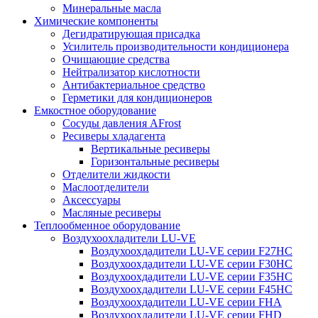
Минеральные масла
Химические компоненты
Дегидратирующая присадка
Усилитель производительности кондиционера
Очищающие средства
Нейтрализатор кислотности
Антибактериальное средство
Герметики для кондиционеров
Емкостное оборудование
Сосуды давления AFrost
Ресиверы хладагента
Вертикальные ресиверы
Горизонтальные ресиверы
Отделители жидкости
Маслоотделители
Аксессуары
Масляные ресиверы
Теплообменное оборудование
Воздухоохладители LU-VE
Воздухоохдадители LU-VE серии F27HC
Воздухоохдадители LU-VE серии F30HC
Воздухоохдадители LU-VE серии F35HC
Воздухоохдадители LU-VE серии F45HC
Воздухоохдадители LU-VE серии FHA
Воздухоохдадители LU-VE серии FHD