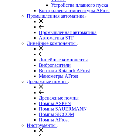
Устройства плавного пуска
Контроллеры температуры AFrost
Промышленная автоматика
Промышленная автоматика
Автоматика STF
Линейные компоненты
Линейные компоненты
Виброгасители
Вентили Rotalock AFrost
Манометры AFrost
Дренажные помпы
Дренажные помпы
Помпы ASPEN
Помпы SAUERMANN
Помпы SICCOM
Помпы AFrost
Инструменты