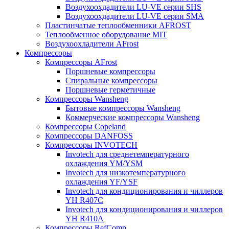
Воздухоохдадители LU-VE серии SHS
Воздухоохдадители LU-VE серии SMA
Пластинчатые теплообменники AFROST
Теплообменное оборудование MIT
Воздухоохладители AFrost
Компрессоры
Компрессоры AFrost
Поршневые компрессоры
Спиральные компрессоры
Поршневые герметичные
Компрессоры Wansheng
Бытовые компрессоры Wansheng
Коммерческие компрессоры Wansheng
Компрессоры Copeland
Компрессоры DANFOSS
Компрессоры INVOTECH
Invotech для среднетемпературного
охлаждения YM/YSM
Invotech для низкотемпературного
охлаждения YF/YSF
Invotech для кондиционирования и чиллеров
YH R407C
Invotech для кондиционирования и чиллеров
YH R410A
Компрессоры RefComp