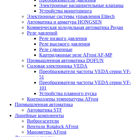
Электронные расширительные клапаны
Устройства мониторинга
Электронные системы управления Elitech
Автоматика и арматура HONGSEN
Коммерческая холодильная автоматика Ридан
Реле давлений
Реле низкого давления
Реле высокого давления
Реле сдвоенные
Картриджнные реле AFrost AF-MP
Промышленная автоматика DOFUN
Силовая электроника VEDA
Преобразователи частоты VEDA серии VF-
51
Преобразователи частоты VEDA серии VF-
101
Устройства плавного пуска
Контроллеры температуры AFrost
Промышленная автоматика
Автоматика STF
Линейные компоненты
Виброгасители
Вентили Rotalock AFrost
Манометры AFrost