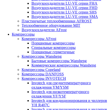
Воздухоохдадители LU-VE серии FHA
Воздухоохдадители LU-VE серии FHD
Воздухоохдадители LU-VE серии SHS
Воздухоохдадители LU-VE серии SMA
Пластинчатые теплообменники AFROST
Теплообменное оборудование MIT
Воздухоохладители AFrost
Компрессоры
Компрессоры AFrost
Поршневые компрессоры
Спиральные компрессоры
Поршневые герметичные
Компрессоры Wansheng
Бытовые компрессоры Wansheng
Коммерческие компрессоры Wansheng
Компрессоры Copeland
Компрессоры DANFOSS
Компрессоры INVOTECH
Invotech для среднетемпературного
охлаждения YM/YSM
Invotech для низкотемпературного
охлаждения YF/YSF
Invotech для кондиционирования и чиллеров
YH R407C
Invotech для кондиционирования и чиллеров