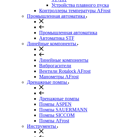
Устройства плавного пуска
Контроллеры температуры AFrost
Промышленная автоматика
Промышленная автоматика
Автоматика STF
Линейные компоненты
Линейные компоненты
Виброгасители
Вентили Rotalock AFrost
Манометры AFrost
Дренажные помпы
Дренажные помпы
Помпы ASPEN
Помпы SAUERMANN
Помпы SICCOM
Помпы AFrost
Инструменты