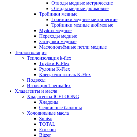
Отводы медные метрические
Отводы медные дюймовые
Тройники медные
Тройники медные метрические
Тройники медные дюймовые
Муфты медные
Переходы медные
Заглушки медные
Маслоподъёмные петли медные
Теплоизоляция
Теплоизоляция k-flex
Трубки K-Flex
Рулоны K-Flex
Клеи, очиститель K-Flex
Подвесы
Изоляция Thermaflex
Хладагенты и масла
Хладагенты ICELOONG
Хладоны
Сервисные баллоны
Холодильные масла
Suniso
TOTAL
Errecom
Bitzer