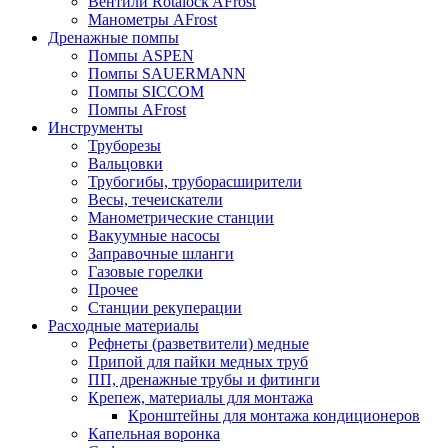
Вентили Rotalock AFrost
Манометры AFrost
Дренажные помпы
Помпы ASPEN
Помпы SAUERMANN
Помпы SICCOM
Помпы AFrost
Инструменты
Труборезы
Вальцовки
Трубогибы, труборасширители
Весы, течеискатели
Манометрические станции
Вакуумные насосы
Заправочные шланги
Газовые горелки
Прочее
Станции рекуперации
Расходные материалы
Рефнеты (разветвители) медные
Припой для пайки медных труб
ПП, дренажные трубы и фитинги
Крепеж, материалы для монтажа
Кронштейны для монтажа кондиционеров
Капельная воронка