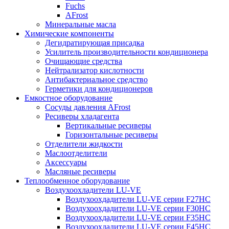
Fuchs
AFrost
Минеральные масла
Химические компоненты
Дегидратирующая присадка
Усилитель производительности кондиционера
Очищающие средства
Нейтрализатор кислотности
Антибактериальное средство
Герметики для кондиционеров
Емкостное оборудование
Сосуды давления AFrost
Ресиверы хладагента
Вертикальные ресиверы
Горизонтальные ресиверы
Отделители жидкости
Маслоотделители
Аксессуары
Масляные ресиверы
Теплообменное оборудование
Воздухоохладители LU-VE
Воздухоохдадители LU-VE серии F27HC
Воздухоохдадители LU-VE серии F30HC
Воздухоохдадители LU-VE серии F35HC
Воздухоохдадители LU-VE серии F45HC