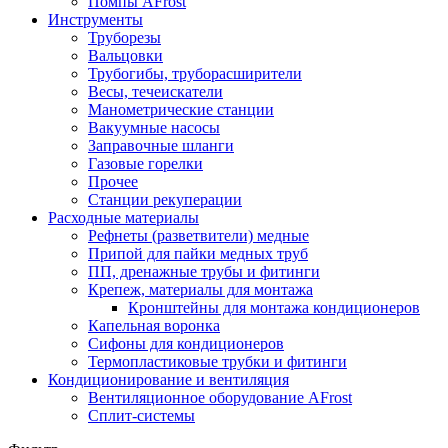
Помпы AFrost
Инструменты
Труборезы
Вальцовки
Трубогибы, труборасширители
Весы, течеискатели
Манометрические станции
Вакуумные насосы
Заправочные шланги
Газовые горелки
Прочее
Станции рекуперации
Расходные материалы
Рефнеты (разветвители) медные
Припой для пайки медных труб
ПП, дренажные трубы и фитинги
Крепеж, материалы для монтажа
Кронштейны для монтажа кондиционеров
Капельная воронка
Сифоны для кондиционеров
Термопластиковые трубки и фитинги
Кондиционирование и вентиляция
Вентиляционное оборудование AFrost
Сплит-системы