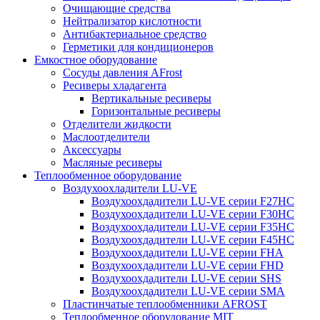
Очищающие средства
Нейтрализатор кислотности
Антибактериальное средство
Герметики для кондиционеров
Емкостное оборудование
Сосуды давления AFrost
Ресиверы хладагента
Вертикальные ресиверы
Горизонтальные ресиверы
Отделители жидкости
Маслоотделители
Аксессуары
Масляные ресиверы
Теплообменное оборудование
Воздухоохладители LU-VE
Воздухоохдадители LU-VE серии F27HC
Воздухоохдадители LU-VE серии F30HC
Воздухоохдадители LU-VE серии F35HC
Воздухоохдадители LU-VE серии F45HC
Воздухоохдадители LU-VE серии FHA
Воздухоохдадители LU-VE серии FHD
Воздухоохдадители LU-VE серии SHS
Воздухоохдадители LU-VE серии SMA
Пластинчатые теплообменники AFROST
Теплообменное оборудование MIT