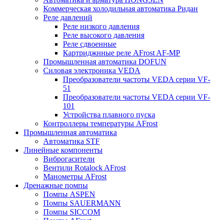
Коммерческая холодильная автоматика Ридан
Реле давлений
Реле низкого давления
Реле высокого давления
Реле сдвоенные
Картриджнные реле AFrost AF-MP
Промышленная автоматика DOFUN
Силовая электроника VEDA
Преобразователи частоты VEDA серии VF-
51
Преобразователи частоты VEDA серии VF-
101
Устройства плавного пуска
Контроллеры температуры AFrost
Промышленная автоматика
Автоматика STF
Линейные компоненты
Виброгасители
Вентили Rotalock AFrost
Манометры AFrost
Дренажные помпы
Помпы ASPEN
Помпы SAUERMANN
Помпы SICCOM