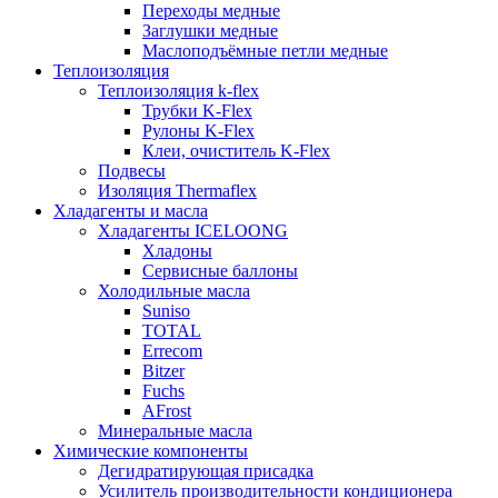
Переходы медные
Заглушки медные
Маслоподъёмные петли медные
Теплоизоляция
Теплоизоляция k-flex
Трубки K-Flex
Рулоны K-Flex
Клеи, очиститель K-Flex
Подвесы
Изоляция Thermaflex
Хладагенты и масла
Хладагенты ICELOONG
Хладоны
Сервисные баллоны
Холодильные масла
Suniso
TOTAL
Errecom
Bitzer
Fuchs
AFrost
Минеральные масла
Химические компоненты
Дегидратирующая присадка
Усилитель производительности кондиционера