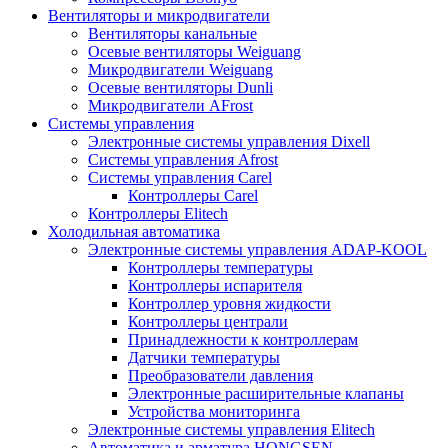
Вентиляторы и микродвигатели
Вентиляторы канальные
Осевые вентиляторы Weiguang
Микродвигатели Weiguang
Осевые вентиляторы Dunli
Микродвигатели AFrost
Системы управления
Электронные системы управления Dixell
Системы управления Afrost
Системы управления Carel
Контроллеры Carel
Контроллеры Elitech
Холодильная автоматика
Электронные системы управления ADAP-KOOL
Контроллеры температуры
Контроллеры испарителя
Контроллер уровня жидкости
Контроллеры централи
Принадлежности к контроллерам
Датчики температуры
Преобразователи давления
Электронные расширительные клапаны
Устройства мониторинга
Электронные системы управления Elitech
Автоматика и арматура HONGSEN