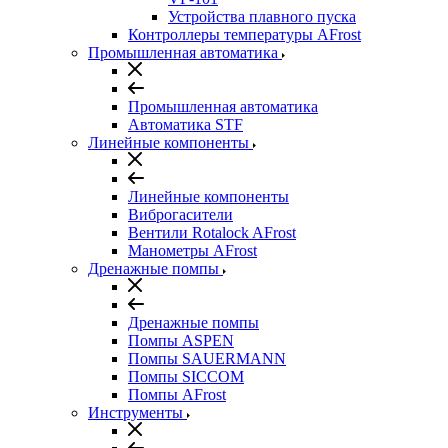
Устройства плавного пуска
Контроллеры температуры AFrost
Промышленная автоматика
Промышленная автоматика
Автоматика STF
Линейные компоненты
Линейные компоненты
Виброгасители
Вентили Rotalock AFrost
Манометры AFrost
Дренажные помпы
Дренажные помпы
Помпы ASPEN
Помпы SAUERMANN
Помпы SICCOM
Помпы AFrost
Инструменты