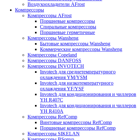
Воздухоохладители AFrost
Компрессоры
Компрессоры AFrost
Поршневые компрессоры
Спиральные компрессоры
Поршневые герметичные
Компрессоры Wansheng
Бытовые компрессоры Wansheng
Коммерческие компрессоры Wansheng
Компрессоры Copeland
Компрессоры DANFOSS
Компрессоры INVOTECH
Invotech для среднетемпературного
охлаждения YM/YSM
Invotech для низкотемпературного
охлаждения YF/YSF
Invotech для кондиционирования и чиллеров
YH R407C
Invotech для кондиционирования и чиллеров
YH R410A
Компрессоры RefComp
Винтовые компрессоры RefComp
Поршневые компрессоры RefComp
Компрессоры SIKELAN
Компрессоры BSonyo