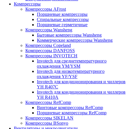
Компрессоры
Компрессоры AFrost
Поршневые компрессоры
Спиральные компрессоры
Поршневые герметичные
Компрессоры Wansheng
Бытовые компрессоры Wansheng
Коммерческие компрессоры Wansheng
Компрессоры Copeland
Компрессоры DANFOSS
Компрессоры INVOTECH
Invotech для среднетемпературного
охлаждения YM/YSM
Invotech для низкотемпературного
охлаждения YF/YSF
Invotech для кондиционирования и чиллеров
YH R407C
Invotech для кондиционирования и чиллеров
YH R410A
Компрессоры RefComp
Винтовые компрессоры RefComp
Поршневые компрессоры RefComp
Компрессоры SIKELAN
Компрессоры BSonyo
Вентиляторы и микродвигатели