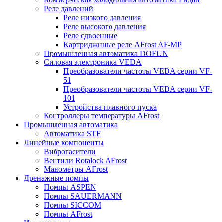
Реле давлений
Реле низкого давления
Реле высокого давления
Реле сдвоенные
Картриджнные реле AFrost AF-MP
Промышленная автоматика DOFUN
Силовая электроника VEDA
Преобразователи частоты VEDA серии VF-
51
Преобразователи частоты VEDA серии VF-
101
Устройства плавного пуска
Контроллеры температуры AFrost
Промышленная автоматика
Автоматика STF
Линейные компоненты
Виброгасители
Вентили Rotalock AFrost
Манометры AFrost
Дренажные помпы
Помпы ASPEN
Помпы SAUERMANN
Помпы SICCOM
Помпы AFrost