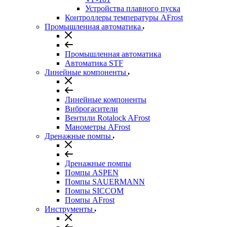
Устройства плавного пуска
Контроллеры температуры AFrost
Промышленная автоматика
Промышленная автоматика
Автоматика STF
Линейные компоненты
Линейные компоненты
Виброгасители
Вентили Rotalock AFrost
Манометры AFrost
Дренажные помпы
Дренажные помпы
Помпы ASPEN
Помпы SAUERMANN
Помпы SICCOM
Помпы AFrost
Инструменты