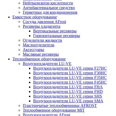
Нейтрализатор кислотности
Антибактериальное средство
Герметики для кондиционеров
Емкостное оборудование
Сосуды давления AFrost
Ресиверы хладагента
Вертикальные ресиверы
Горизонтальные ресиверы
Отделители жидкости
Маслоотделители
Аксессуары
Масляные ресиверы
Теплообменное оборудование
Воздухоохладители LU-VE
Воздухоохдадители LU-VE серии F27HC
Воздухоохдадители LU-VE серии F30HC
Воздухоохдадители LU-VE серии F35HC
Воздухоохдадители LU-VE серии F45HC
Воздухоохдадители LU-VE серии FHA
Воздухоохдадители LU-VE серии FHD
Воздухоохдадители LU-VE серии SHS
Воздухоохдадители LU-VE серии SMA
Пластинчатые теплообменники AFROST
Теплообменное оборудование MIT
Воздухоохладители AFrost