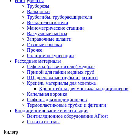
Инструменты
Труборезы
Вальцовки
Трубогибы, труборасширители
Весы, течеискатели
Манометрические станции
Вакуумные насосы
Заправочные шланги
Газовые горелки
Прочее
Станции рекуперации
Расходные материалы
Рефнеты (разветвители) медные
Припой для пайки медных труб
ПП, дренажные трубы и фитинги
Крепеж, материалы для монтажа
Кронштейны для монтажа кондиционеров
Капельная воронка
Сифоны для кондиционеров
Термопластиковые трубки и фитинги
Кондиционирование и вентиляция
Вентиляционное оборудование AFrost
Сплит-системы
Фильтр