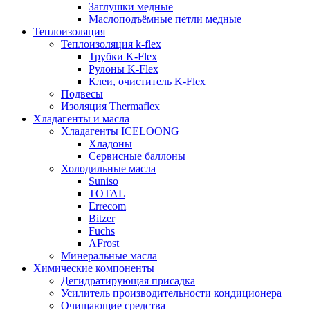
Заглушки медные
Маслоподъёмные петли медные
Теплоизоляция
Теплоизоляция k-flex
Трубки K-Flex
Рулоны K-Flex
Клеи, очиститель K-Flex
Подвесы
Изоляция Thermaflex
Хладагенты и масла
Хладагенты ICELOONG
Хладоны
Сервисные баллоны
Холодильные масла
Suniso
TOTAL
Errecom
Bitzer
Fuchs
AFrost
Минеральные масла
Химические компоненты
Дегидратирующая присадка
Усилитель производительности кондиционера
Очищающие средства