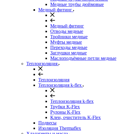
Медные трубы дюймовые
Медный фитинг
Медный фитинг
Отводы медные
Тройники медные
Муфты медные
Переходы медные
Заглушки медные
Маслоподъёмные петли медные
Теплоизоляция
Теплоизоляция
Теплоизоляция k-flex
Теплоизоляция k-flex
Трубки K-Flex
Рулоны K-Flex
Клеи, очиститель K-Flex
Подвесы
Изоляция Thermaflex
Хладагенты и масла