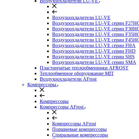
Воздухоохладители LU-VE
Воздухоохладители LU-VE
Воздухоохдадители LU-VE серии F27H
Воздухоохдадители LU-VE серии F30H
Воздухоохдадители LU-VE серии F35H
Воздухоохдадители LU-VE серии F45H
Воздухоохдадители LU-VE серии FHA
Воздухоохдадители LU-VE серии FHD
Воздухоохдадители LU-VE серии SHS
Воздухоохдадители LU-VE серии SMA
Пластинчатые теплообменники AFROST
Теплообменное оборудование MIT
Воздухоохладители AFrost
Компрессоры
Компрессоры
Компрессоры AFrost
Компрессоры AFrost
Поршневые компрессоры
Спиральные компрессоры