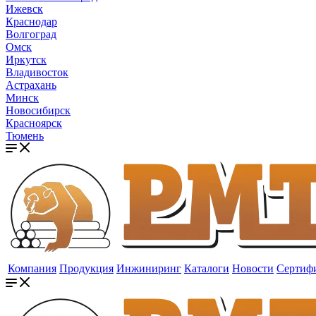
Ижевск
Краснодар
Волгоград
Омск
Иркутск
Владивосток
Астрахань
Минск
Новосибирск
Красноярск
Тюмень
Компания
Продукция
Инжиниринг
Каталоги
Новости
Сертиф