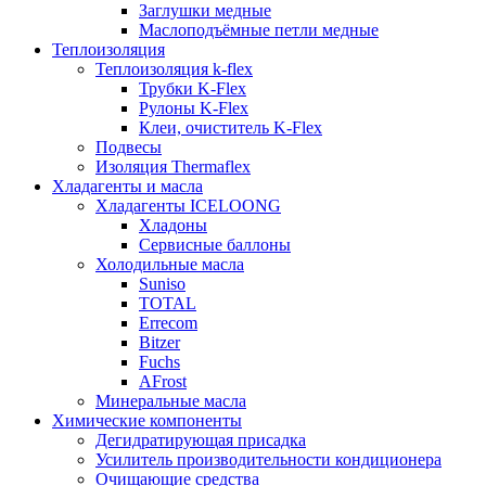
Заглушки медные
Маслоподъёмные петли медные
Теплоизоляция
Теплоизоляция k-flex
Трубки K-Flex
Рулоны K-Flex
Клеи, очиститель K-Flex
Подвесы
Изоляция Thermaflex
Хладагенты и масла
Хладагенты ICELOONG
Хладоны
Сервисные баллоны
Холодильные масла
Suniso
TOTAL
Errecom
Bitzer
Fuchs
AFrost
Минеральные масла
Химические компоненты
Дегидратирующая присадка
Усилитель производительности кондиционера
Очищающие средства