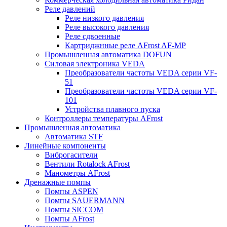
Реле давлений
Реле низкого давления
Реле высокого давления
Реле сдвоенные
Картриджнные реле AFrost AF-MP
Промышленная автоматика DOFUN
Силовая электроника VEDA
Преобразователи частоты VEDA серии VF-
51
Преобразователи частоты VEDA серии VF-
101
Устройства плавного пуска
Контроллеры температуры AFrost
Промышленная автоматика
Автоматика STF
Линейные компоненты
Виброгасители
Вентили Rotalock AFrost
Манометры AFrost
Дренажные помпы
Помпы ASPEN
Помпы SAUERMANN
Помпы SICCOM
Помпы AFrost