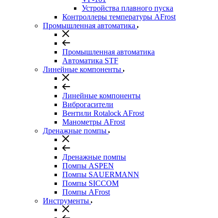
Устройства плавного пуска
Контроллеры температуры AFrost
Промышленная автоматика
Промышленная автоматика
Автоматика STF
Линейные компоненты
Линейные компоненты
Виброгасители
Вентили Rotalock AFrost
Манометры AFrost
Дренажные помпы
Дренажные помпы
Помпы ASPEN
Помпы SAUERMANN
Помпы SICCOM
Помпы AFrost
Инструменты