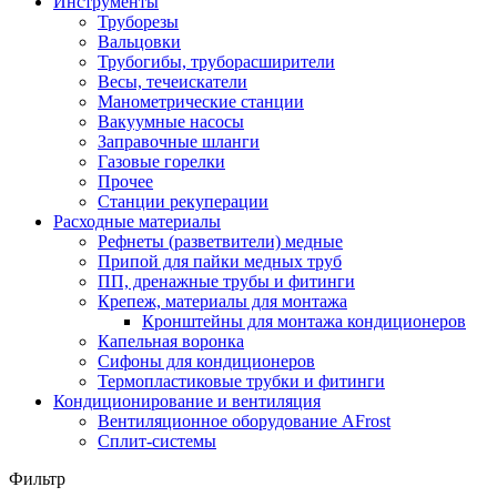
Инструменты
Труборезы
Вальцовки
Трубогибы, труборасширители
Весы, течеискатели
Манометрические станции
Вакуумные насосы
Заправочные шланги
Газовые горелки
Прочее
Станции рекуперации
Расходные материалы
Рефнеты (разветвители) медные
Припой для пайки медных труб
ПП, дренажные трубы и фитинги
Крепеж, материалы для монтажа
Кронштейны для монтажа кондиционеров
Капельная воронка
Сифоны для кондиционеров
Термопластиковые трубки и фитинги
Кондиционирование и вентиляция
Вентиляционное оборудование AFrost
Сплит-системы
Фильтр