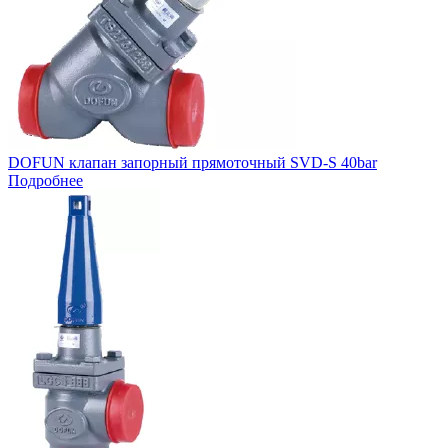
DOFUN клапан запорный прямоточный SVD-S 40bar
Подробнее