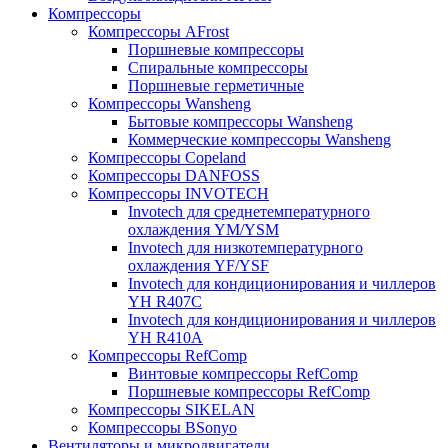
Компрессоры
Компрессоры AFrost
Поршневые компрессоры
Спиральные компрессоры
Поршневые герметичные
Компрессоры Wansheng
Бытовые компрессоры Wansheng
Коммерческие компрессоры Wansheng
Компрессоры Copeland
Компрессоры DANFOSS
Компрессоры INVOTECH
Invotech для среднетемпературного
охлаждения YM/YSM
Invotech для низкотемпературного
охлаждения YF/YSF
Invotech для кондиционирования и чиллеров
YH R407C
Invotech для кондиционирования и чиллеров
YH R410A
Компрессоры RefComp
Винтовые компрессоры RefComp
Поршневые компрессоры RefComp
Компрессоры SIKELAN
Компрессоры BSonyo
Вентиляторы и микродвигатели