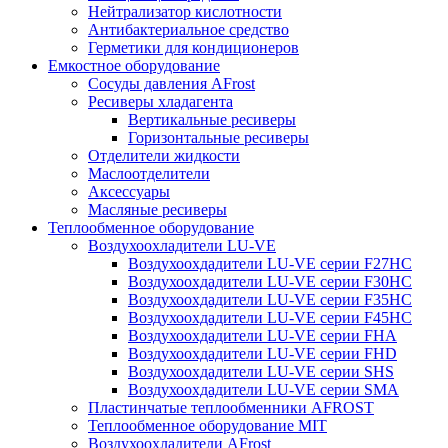
Нейтрализатор кислотности
Антибактериальное средство
Герметики для кондиционеров
Емкостное оборудование
Сосуды давления AFrost
Ресиверы хладагента
Вертикальные ресиверы
Горизонтальные ресиверы
Отделители жидкости
Маслоотделители
Аксессуары
Масляные ресиверы
Теплообменное оборудование
Воздухоохладители LU-VE
Воздухоохдадители LU-VE серии F27HC
Воздухоохдадители LU-VE серии F30HC
Воздухоохдадители LU-VE серии F35HC
Воздухоохдадители LU-VE серии F45HC
Воздухоохдадители LU-VE серии FHA
Воздухоохдадители LU-VE серии FHD
Воздухоохдадители LU-VE серии SHS
Воздухоохдадители LU-VE серии SMA
Пластинчатые теплообменники AFROST
Теплообменное оборудование MIT
Воздухоохладители AFrost