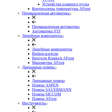
Устройства плавного пуска
Контроллеры температуры AFrost
Промышленная автоматика
Промышленная автоматика
Автоматика STF
Линейные компоненты
Линейные компоненты
Виброгасители
Вентили Rotalock AFrost
Манометры AFrost
Дренажные помпы
Дренажные помпы
Помпы ASPEN
Помпы SAUERMANN
Помпы SICCOM
Помпы AFrost
Инструменты