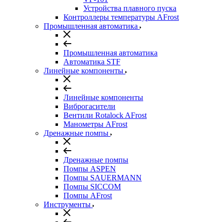
Устройства плавного пуска
Контроллеры температуры AFrost
Промышленная автоматика
Промышленная автоматика
Автоматика STF
Линейные компоненты
Линейные компоненты
Виброгасители
Вентили Rotalock AFrost
Манометры AFrost
Дренажные помпы
Дренажные помпы
Помпы ASPEN
Помпы SAUERMANN
Помпы SICCOM
Помпы AFrost
Инструменты