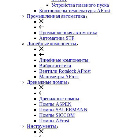
Устройства плавного пуска
Контроллеры температуры AFrost
Промышленная автоматика
Промышленная автоматика
Автоматика STF
Линейные компоненты
Линейные компоненты
Виброгасители
Вентили Rotalock AFrost
Манометры AFrost
Дренажные помпы
Дренажные помпы
Помпы ASPEN
Помпы SAUERMANN
Помпы SICCOM
Помпы AFrost
Инструменты