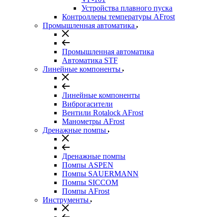
Устройства плавного пуска
Контроллеры температуры AFrost
Промышленная автоматика
Промышленная автоматика
Автоматика STF
Линейные компоненты
Линейные компоненты
Виброгасители
Вентили Rotalock AFrost
Манометры AFrost
Дренажные помпы
Дренажные помпы
Помпы ASPEN
Помпы SAUERMANN
Помпы SICCOM
Помпы AFrost
Инструменты