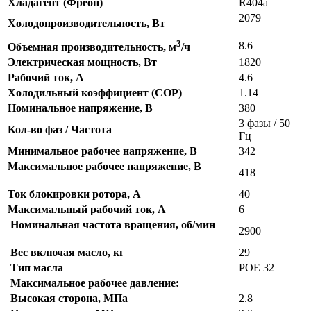
Хладагент (Фреон)
R404a
2079
Холодопроизводительность, Вт
3
8.6
Объемная производительность, м
/ч
Электрическая мощность, Вт
1820
Рабочий ток, А
4.6
Холодильный коэффициент (СОР)
1.14
Номинальное напряжение, В
380
3 фазы / 50
Кол-во фаз / Частота
Гц
Минимальное рабочее напряжение, В
342
Максимальное рабочее напряжение, В
418
Ток блокировки ротора, А
40
Максимальный рабочий ток, А
6
Номинальная частота вращения, об/мин
2900
Вес включая масло, кг
29
Тип масла
POE 32
Максимальное рабочее давление:
Высокая сторона, МПа
2.8