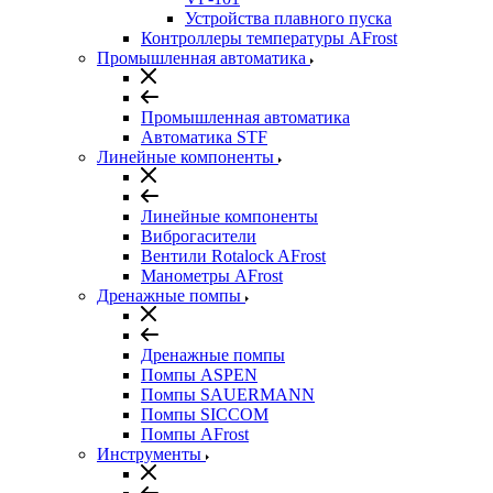
Устройства плавного пуска
Контроллеры температуры AFrost
Промышленная автоматика
Промышленная автоматика
Автоматика STF
Линейные компоненты
Линейные компоненты
Виброгасители
Вентили Rotalock AFrost
Манометры AFrost
Дренажные помпы
Дренажные помпы
Помпы ASPEN
Помпы SAUERMANN
Помпы SICCOM
Помпы AFrost
Инструменты