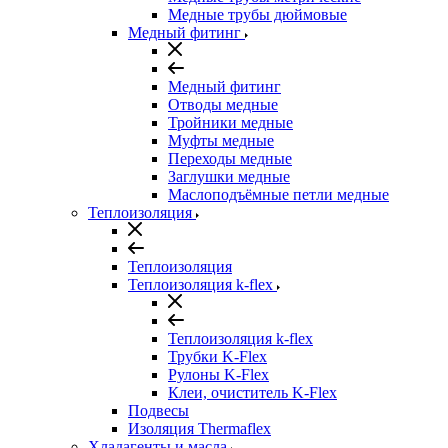
Медные трубы дюймовые
Медный фитинг
Медный фитинг
Отводы медные
Тройники медные
Муфты медные
Переходы медные
Заглушки медные
Маслоподъёмные петли медные
Теплоизоляция
Теплоизоляция
Теплоизоляция k-flex
Теплоизоляция k-flex
Трубки K-Flex
Рулоны K-Flex
Клеи, очиститель K-Flex
Подвесы
Изоляция Thermaflex
Хладагенты и масла