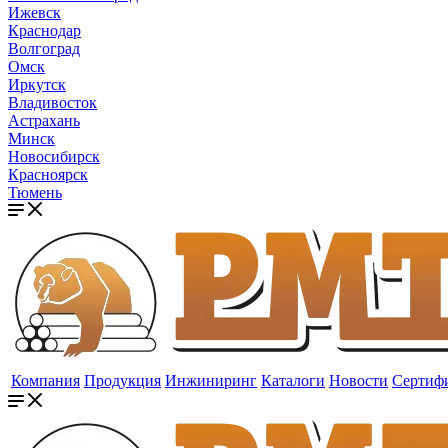
Ижевск
Краснодар
Волгоград
Омск
Иркутск
Владивосток
Астрахань
Минск
Новосибирск
Красноярск
Тюмень
Компания
Продукция
Инжиниринг
Каталоги
Новости
Сертиф