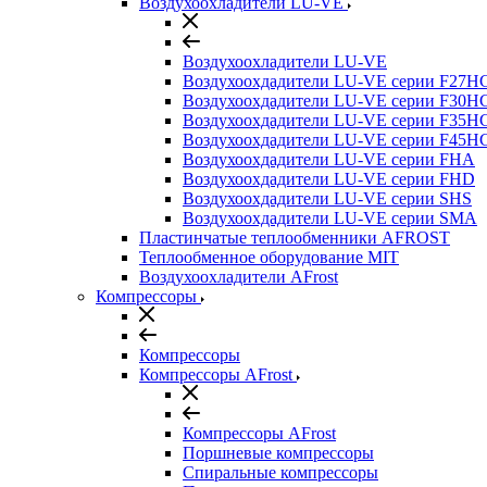
Воздухоохладители LU-VE
Воздухоохладители LU-VE
Воздухоохдадители LU-VE серии F27H
Воздухоохдадители LU-VE серии F30H
Воздухоохдадители LU-VE серии F35H
Воздухоохдадители LU-VE серии F45H
Воздухоохдадители LU-VE серии FHA
Воздухоохдадители LU-VE серии FHD
Воздухоохдадители LU-VE серии SHS
Воздухоохдадители LU-VE серии SMA
Пластинчатые теплообменники AFROST
Теплообменное оборудование MIT
Воздухоохладители AFrost
Компрессоры
Компрессоры
Компрессоры AFrost
Компрессоры AFrost
Поршневые компрессоры
Спиральные компрессоры